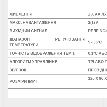
ЖИВЛЕННЯ
2 X AA Л
МАКС. НАВАНТАЖЕННЯ
3(1) A
ВИХІДНИЙ СИГНАЛ
РЕЛЕ NO
ДІАПАЗОН РЕГУЛЮВАННЯ
5 - 35°C
ТЕМПЕРАТУРИ
ТОЧНІСТЬ ВІДОБРАЖЕННЯ ТЕМП.
0,1°C АБО
АЛГОРИТМ УПРАВЛІННЯ
TPI АБО 
ЗВ’ЯЗОК
ПРОВІДН
120 X 96 X
РОЗМІРИ [ММ]