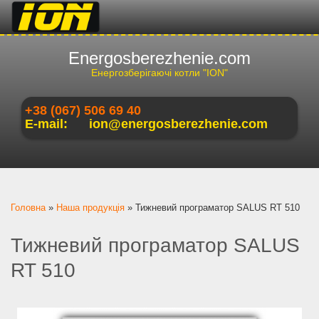
Energosberezhenie.com
Енергозберігаючі котли "ION"
+38 (067) 506 69 40
E-mail:
ion@energosberezhenie.com
Ви є тут
Головна
»
Наша продукція
»
Тижневий програматор SALUS RT 510
Тижневий програматор SALUS
RT 510