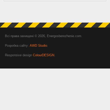
Всі права захищені © 2026, Energosberezhenie.com.
Розробка сайту:
AWD Studio
.
Responsive design
ColourDESIGN
.