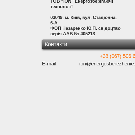
ТОВ "ION" Енергозберігаючі
технології
03049, м. Київ, вул. Стадіонна,
6-А
ФОП Назаренко Ю.П. свідоцтво
серія ААВ № 405213
Контакти
+38 (067) 506 
E-mail:
ion@energosberezhenie