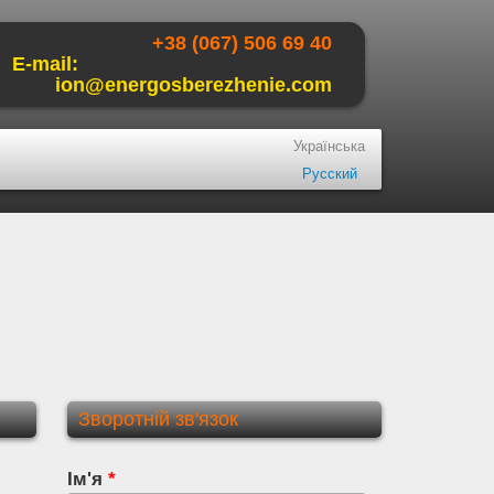
+38 (067) 506 69 40
E-mail:
ion@energosberezhenie.com
Українська
Русский
Зворотній зв'язок
Ім'я
*