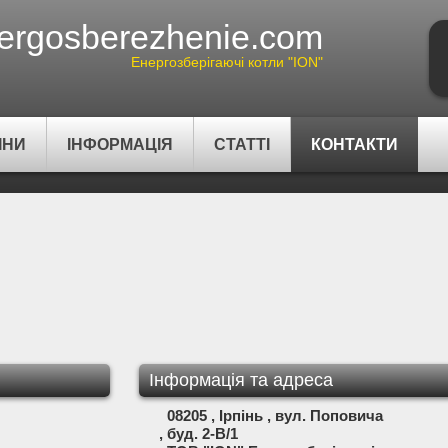
ergosberezhenie.com
Енергозберігаючі котли "ION"
ІНИ
ІНФОРМАЦІЯ
СТАТТІ
КОНТАКТИ
Інформація та адреса
08205 , Ірпінь , вул. Поповича
, буд. 2-В/1