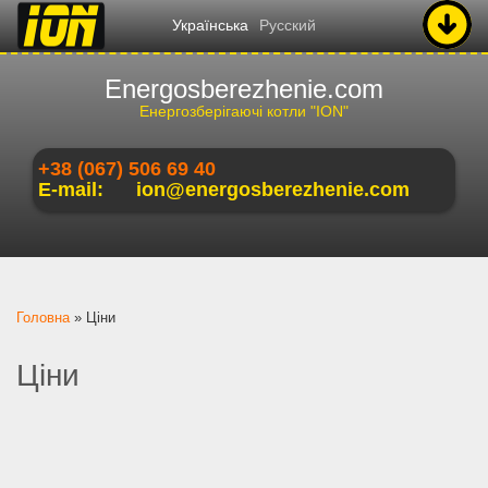
Українська
Русский
Energosberezhenie.com
Енергозберігаючі котли "ION"
+38 (067) 506 69 40
E-mail:
ion@energosberezhenie.com
Ви є тут
Головна
»
Ціни
Ціни