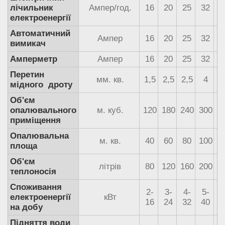
лічильник
Ампер/год.
16
20
25
32
3
електроенергії
Автоматичний
Ампер
16
20
25
32
3
вимикач
Амперметр
Ампер
16
20
25
32
3
Перетин
мм. кв.
1,5
2,5
2,5
4
мідного дроту
Об'єм
опалювального
м. куб.
120
180
240
300
3
приміщення
Опалювальна
м. кв.
40
60
80
100
1
площа
Об'єм
літрів
80
120
160
200
2
теплоносія
Споживання
2-
3-
4-
5-
6
електроенергії
кВт
16
24
32
40
4
на добу
Підняття води