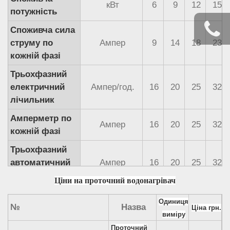
кВт
6
9
12
15
потужність
Споживча сила
струму по
Ампер
9
14
18
23
кожній фазі
Трьохфазний
електричний
Ампер/год.
16
20
25
32
лічильник
Амперметр по
Ампер
16
20
25
32
кожній фазі
Трьохфазний
автоматичний
Ампер
16
20
25
32
вимикач
Ціни на проточний водонагрівач
Перетин
мм. кв.
1,5
2,5
2,5
4
Одиниця
мідного дроту
№
Назва
Ціна грн.
виміру
Об'єм
Проточний