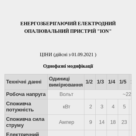
ЕНЕРГОЗБЕРІГАЮЧИЙ ЕЛЕКТРОДНИЙ
ОПАЛЮВАЛЬНИЙ ПРИСТРІЙ "ION"
ЦІНИ (дійсні з 01.09.2021 )
Однофазні модифікації
Одиниці
Технічні данні
1/2
1/3
1/4
1/5
1/
вимірювання
Робоча напруга
Вольт
~220
Споживча
кВт
2
3
4
5
потужність
Споживча сила
Ампер
9
14
18
23
2
струму
Електричний