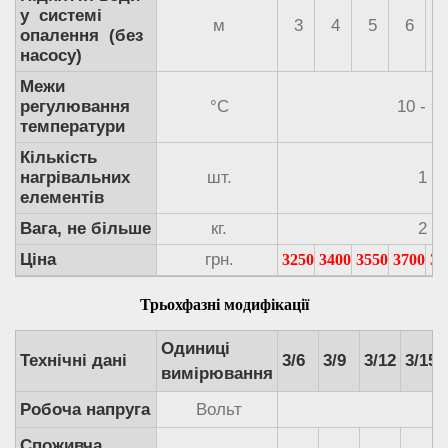
у системі
м
3
4
5
6
опалення (без
насосу)
Межи
регулювання
°С
10 - 9
температури
Кількість
нагрівальних
шт.
1
елементів
Вага, не більше
кг.
2
Ціна
грн.
3250
3400
3550
3700
38
Трьохфазні модифікації
Одиниці
Технічні дані
3/6
3/9
3/12
3/15
вимірювання
Робоча напруга
Вольт
Споживча