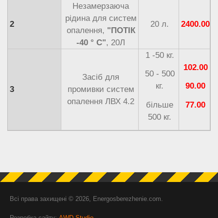
Незамерзаюча
рідина для систем
2
20 л.
2400.00
опалення,
"ПОТІК
-40 ° С"
, 20Л
1 -50 кг.
102.00
50 - 500
Засіб для
кг.
90.00
3
промивки систем
опалення ЛВХ 4.2
більше
77.00
500 кг.
Всі права захищені © 2026, Energosberezhenie.com.
Розробка сайту:
AWD Studio
.