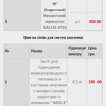
RF
Кільість
(бездротовий)
нагрівальних
шт.
Механічний
елементів
3
термостат
шт.
650.00
SALUS AT10
Вага, не більше
кг
Ціна
грн.
4850
5250
5650
6050
Ціни на хімію для систем опалення
Одиниця
Ціна
№
Назва
виміру
грн.
Засіб для
підвищення
електропроводності
теплоносія в
1
0,5 кг.
150 .00
системах опалення
з використанням
радіаторів із
алюминію
"АСО-1"