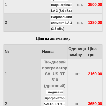
опалювального
м. куб.
360
540
750
900
1
шт.
3500,00
водонагрівач
приміщеня
LA-3 (3,6 кВт.)
Нагрівальний
Опалювальна
м. кв
120
180
250
300
2
шт.
1380,00
елемент LA-3
площа
(3,6 кВт.)
Об'єм
літрів
240
360
480
600
теплоносія
Ціни на автоматику
Середня
Одиниця
Ціна
При температурі те
№
Назва
тривалість
годин
виміру
грн.
опалення 50-
роботи
Тиждневий
Підняття води
програматор
у системі
1
SALUS RT
шт.
2160.00
м
6
9
12
15
опалення (без
510
насосу)
(дротовий)
Тиждневий
Межи
програматор
регулювання
С
2
шт.
3650,00
SALUS RT 510
температури