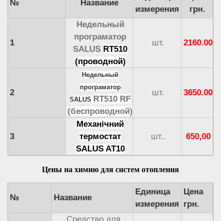
№
Название
насоса)
измерения
грн.
Диапазон
Недельный
регулировки
С
1
програматор
1
шт.
2160.00
температуры
SALUS
RT510
(проводной)
Количество
нагревательных
шт.
Недельный
элементов
програматор
2
шт.
3650.00
RT510 RF
SALUS
Вес , не более
кг
(беспроводной)
Цена
грн.
4850
5250
5650
6050
64
Механічний
3
термостат
шт..
650,00
SALUS AT10
Цены на химию для систем отопления
Единица
Цена
№
Название
измерения
грн.
Средство для