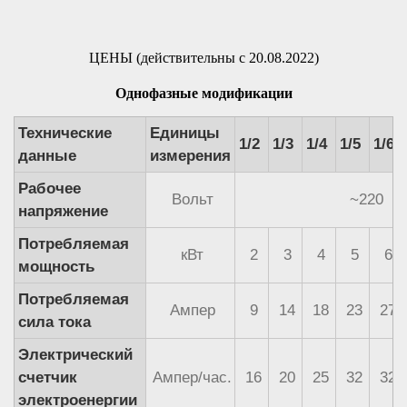
ЦЕНЫ (действительны с 20.08.2022)
Однофазные модификации
Технические
Единицы
1/2
1/3
1/4
1/5
1/6
данные
измерения
Рабочее
Вольт
~220
напряжение
Потребляемая
кВт
2
3
4
5
6
мощность
Потребляемая
Ампер
9
14
18
23
27
сила тока
Электрический
счетчик
Ампер/час.
16
20
25
32
32
электроенергии