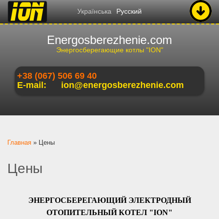
Українська
Русский
Energosberezhenie.com
Энергосберегающие котлы "ION"
+38 (067) 506 69 40
E-mail:
ion@energosberezhenie.com
Вы здесь
Главная
»
Цены
Цены
ЭНЕРГОСБЕРЕГАЮЩИЙ ЭЛЕКТРОДНЫЙ
ОТОПИТЕЛЬНЫЙ КОТЕЛ "ION"