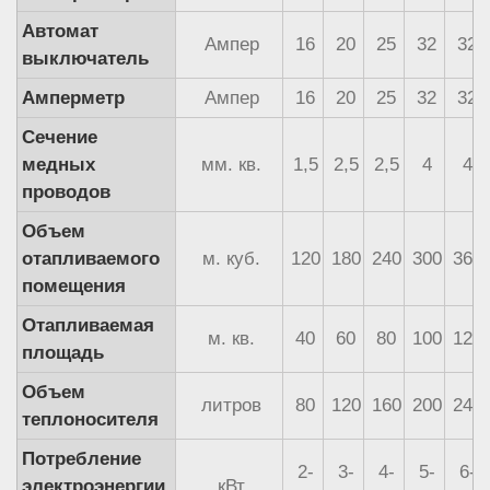
Автомат
Ампер
16
20
25
32
32
выключатель
Амперметр
Ампер
16
20
25
32
32
Сечение
медных
мм. кв.
1,5
2,5
2,5
4
4
проводов
Объем
отапливаемого
м. куб.
120
180
240
300
360
помещения
Отапливаемая
м. кв.
40
60
80
100
120
площадь
Объем
литров
80
120
160
200
240
теплоносителя
Потребление
2-
3-
4-
5-
6-
электроэнергии
кВт