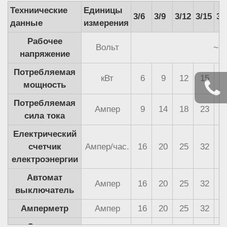
Техниические
Единицы
3/6
3/9
3/12
3/15
3/
данные
измерения
Рабочее
Вольт
~22
напряжение
Потребляемая
кВт
6
9
12
15
1
мощность
Потребляемая
Ампер
9
14
18
23
2
сила тока
Електрический
счетчик
Ампер/час.
16
20
25
32
3
електроэнергии
Автомат
Ампер
16
20
25
32
3
выключатель
Амперметр
Ампер
16
20
25
32
3
Сечение