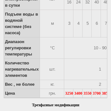
16
24
32
40
48
в сутки
Подъем воды в
водяной
м
3
4
5
6
7
системе (без
насоса)
Диапазон
регулировки
°С
10 - 90
температуры
Количество
нагревательных
шт.
1
элементов
Вес , не более
кг.
2
Цена
грн.
3250
3400
3550
3700
3850
Трехфазные модификации